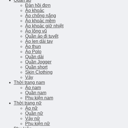
Quần áo
Đàn hồi đơn
Áo khoác
Áo chống nắng
Áo khoác mềm
Áo khoác giữ nhiệt
Áo lông vũ
Quần áo đi tuyết
Áo len dài tay
Áo thun
Áo Polo
Quần dài
Quần Jogger
Quần short
Skin Clothing
Váy
Thời trang nam
Áo nam
Quần nam
Phụ kiện nam
Thời trang nữ
Áo nữ
Quần nữ
Váy nữ
Phụ kiện nữ