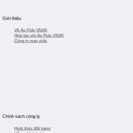
có
thể
được
chọn
Giới thiệu
trên
trang
Về Áo Polo VNXK
sản
Hợp tác với Áo Polo VNXK
phẩm
Công ty may mặc
premium bootstrap themes
Chính sách công ty
Hình thức đặt hàng