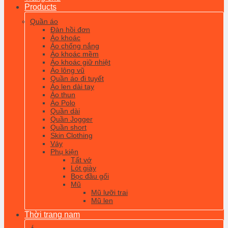
Products
Quần áo
Đàn hồi đơn
Áo khoác
Áo chống nắng
Áo khoác mềm
Áo khoác giữ nhiệt
Áo lông vũ
Quần áo đi tuyết
Áo len dài tay
Áo thun
Áo Polo
Quần dài
Quần Jogger
Quần short
Skin Clothing
Váy
Phụ kiện
Tất vớ
Lót giày
Bọc đầu gối
Mũ
Mũ lưỡi trai
Mũ len
Thời trang nam