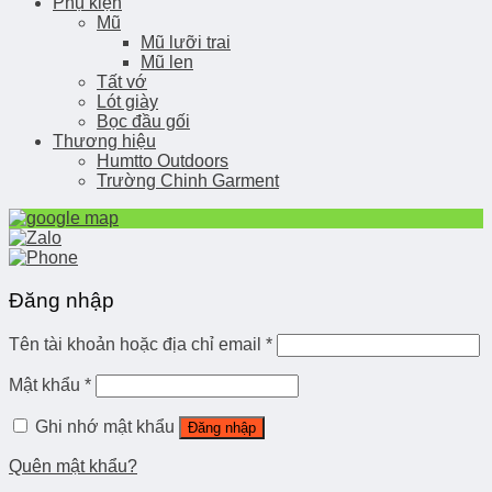
Phụ kiện
Mũ
Mũ lưỡi trai
Mũ len
Tất vớ
Lót giày
Bọc đầu gối
Thương hiệu
Humtto Outdoors
Trường Chinh Garment
Đăng nhập
Tên tài khoản hoặc địa chỉ email
*
Mật khẩu
*
Ghi nhớ mật khẩu
Đăng nhập
Quên mật khẩu?