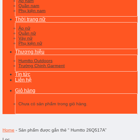
Áo nam
Quần nam
Phụ kiện nam
Thời trang nữ
Áo nữ
Quần nữ
Váy nữ
Phụ kiện nữ
Thương hiệu
Humtto Outdoors
Trường Chinh Garment
Tin tức
Liên hệ
Giỏ hàng
Chưa có sản phẩm trong giỏ hàng.
Home
-
Sản phẩm được gắn thẻ “ Humtto 26Q517A”
Lọc