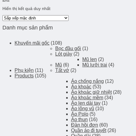
Hiển thị kết quả duy nhất
Danh mục sản phẩm
Khuyến mãi gốc
(108)
Bọc đầu gối
(1)
Lót giày
(2)
Mũ len
(2)
Mũ
(6)
Mũ lưỡi trai
(4)
Phụ kiện
(11)
Tất vớ
(2)
Products
(105)
Áo chống nắng
(12)
Áo khoác
(53)
Áo khoác giữ nhiệt
(28)
Áo khoác mềm
(34)
Áo len dài tay
(1)
Áo lông vũ
(10)
Áo Polo
(5)
Áo thun
(16)
Đàn hồi đơn
(60)
Quần áo đi tuyết
(26)
Quần dài
(28)